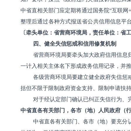
中
省
直
相关部门应定期将通过国务院
“
互联网
整理后通过各种方式报送省公共信用信息平
〔
牵头单位：省营商环境局，责任单位：省
四、健全失信惩戒和信用修复机制
省营商环境
局
要
牵头
加大政府信用信息
一计入相关主体名下形成政务信用记录
，
并
各级
营商环境
局
要建立
健全
政府失信惩
括但不限于限制政府资金支持、限制申请扶
对于
经认定部门确认已纠正失信行为、
中省直各有关部门，各市（地）人民政府（
中省直各有关部门、各市（地）
要充分