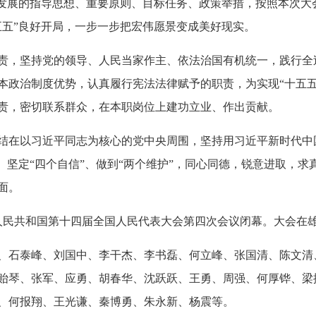
会发展的指导思想、重要原则、目标任务、政策举措，按照本次大
五五”良好开局，一步一步把宏伟愿景变成美好现实。
责，坚持党的领导、人民当家作主、依法治国有机统一，践行全
本政治制度优势，认真履行宪法法律赋予的职责，为实现“十五五
责，密切联系群众，在本职岗位上建功立业、作出贡献。
结在以习近平同志为核心的党中央周围，坚持用习近平新时代中
、坚定“四个自信”、做到“两个维护”，同心同德，锐意进取，
面。
华人民共和国第十四届全国人民代表大会第四次会议闭幕。大会在
、石泰峰、刘国中、李干杰、李书磊、何立峰、张国清、陈文清
贻琴、张军、应勇、胡春华、沈跃跃、王勇、周强、何厚铧、梁
、何报翔、王光谦、秦博勇、朱永新、杨震等。